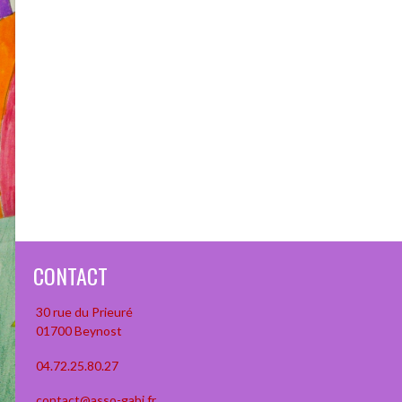
CONTACT
30 rue du Prieuré
01700 Beynost
04.72.25.80.27
contact@asso-gabi.fr