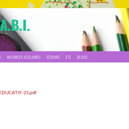
A.B.I.
S
VACANCES SCOLAIRES
SÉJOURS
ÉTÉ
BLOGS
T-EDUCATIF-21.pdf